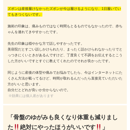
ズボンは産後履けなかったズボンが今は履けるようになり、1日履いてい
てもきつくないです。
施術の印象は、痛みものではなく時間もとるものでもなかったので、赤ち
ゃんを連れてきやすかったです。
先生の印象は穏やかな方で話しやすかったです。
美容院だとすごい話しかけられたり、まったく話かけられなかったりでと
っつきにくいときがあるんですけど、丁度良くて不調をお伝えするとこう
した方がいいですとすぐに教えてくれたのでそれが良かったです。
同じように産後の体型や痛みでお悩みでしたら、今はインターネットにた
くさん方法が載ってるけど、時間が取れるんだったら直接見ていただいた
方がいいと思います。
自分だとどれが良いか分からないので。
※効果には個人差があります
「骨盤のゆがみも良くなり体重も減りまし
た
絶対にやったほうがいいです
」