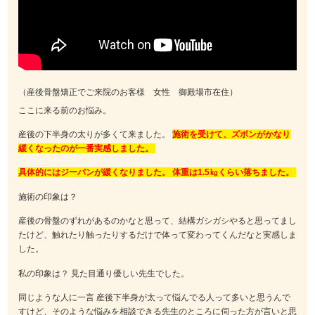
（産後骨盤矯正でご来院のお客様 女性 御殿場市在住）
ここに来る前のお悩み。
産後の下半身の太りが多くて来ました。
施術を受けて、ズボンがかなり
緩くなったのが一番実感しました。
具体的にはジーパンが緩くなりました。 体重は1.5㎏くらい落ちました。
施術の印象は？
産後の骨盤のずれがあるのかなと思って、結構ガシガシやると思ってまし
たけど、触れたり触ったりするだけで体って変わってくんだなと実感しま
した。
私の印象は？ 見た目通り優しい先生でした。
同じような人に一言 産後下半身が太って悩んでる人って多いと思うんで
すけど、そのような悩みを相談できる先生のところに伺った方が言いと思